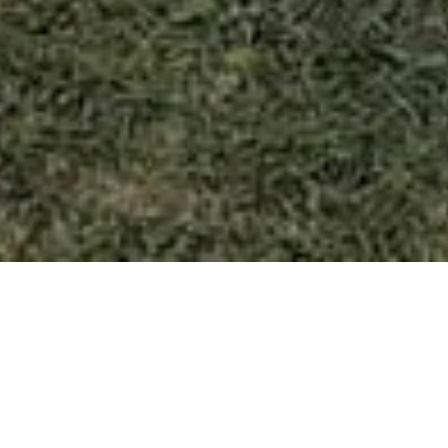
HOME
NO
hortikulturno uredile 25 