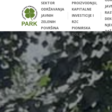
SEKTOR
PROIZVODNJU,
JAV
ODRŽAVANJA
KAPITALNE
RAS
JAVNIH
INVESTICIJE I
DEK
ZELENIH
RZC
NJEG
POVRŠINA
PIONIRSKA
ZAŠ
DOLINA
STA