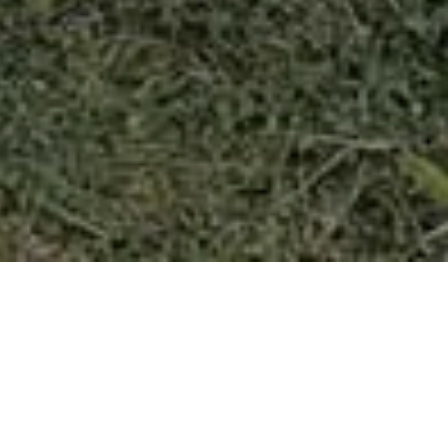
VOSTI
EKIPE PARKA DANAS HORTIKULTURNO UREDILE 25 LOKACIJA U KS
lokacija u KS