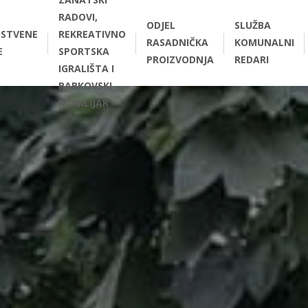
RADOVI,
ODJEL
SLUŽBA
STVENE
REKREATIVNO
RASADNIČKA
KOMUNALNI
E
SPORTSKA
PROIZVODNJA
REDARI
IGRALIŠTA I
PARKOVSKI
MOBILIJAR