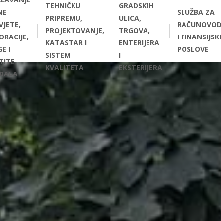
TEHNIČKU
GRADSKIH
NE
SLUŽBA ZA
PRIPREMU,
ULICA,
VJETE,
RAČUNOVOD
PROJEKTOVANJE,
TRGOVA,
ORACIJE,
I FINANSIJSK
KATASTAR I
ENTERIJERA
E I
POSLOVE
SISTEM
I
TITE
KVALITETA
EKSTERIJERA
BALA