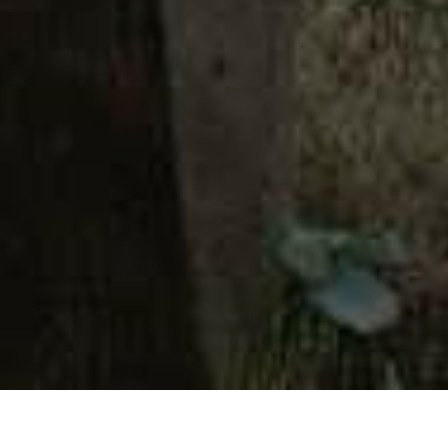
HOME
NOVOSTI
EKIPE PARKA ZA MJESEC HORTIKULTURNO UREDILE 430 LOKACIJA, A OD