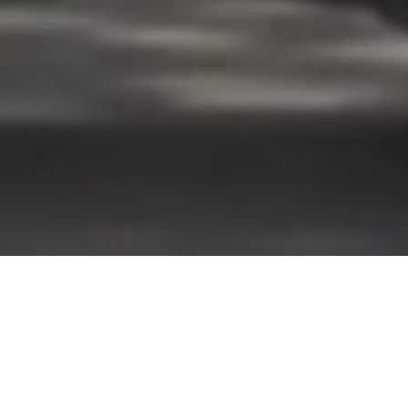
HOME
NOVOSTI
POVODOM PRVOMAJSKIH PRAZNIKA
Povodom prvomajskih