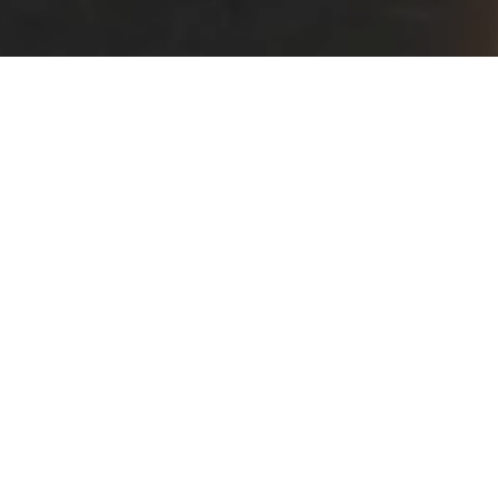
HOME
NOVOSTI
PREDUZEĆE PARK DEKORIŠE SARAJEVSKE ULICE POVODOM DANA
DRŽAVNOSTI BOSNE I HERCEGOVINE
Preduzeće Park
dekoriše sarajevske
ulice povodom Dana
državnosti Bosne i
Hercegovine