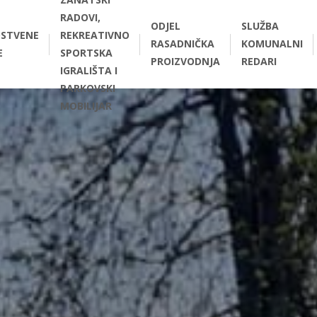
RADOVI,
ODJEL
SLUŽBA
STVENE
REKREATIVNO
RASADNIČKA
KOMUNALNI
E
SPORTSKA
PROIZVODNJA
REDARI
IGRALIŠTA I
PARKOVSKI
MOBILIJAR