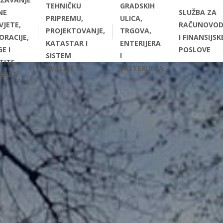
TEHNIČKU
GRADSKIH
NE
SLUŽBA ZA
PRIPREMU,
ULICA,
VJETE,
RAČUNOVOD
PROJEKTOVANJE,
TRGOVA,
ORACIJE,
I FINANSIJSK
KATASTAR I
ENTERIJERA
E I
POSLOVE
SISTEM
I
TITE
KVALITETA
EKSTERIJERA
BALA