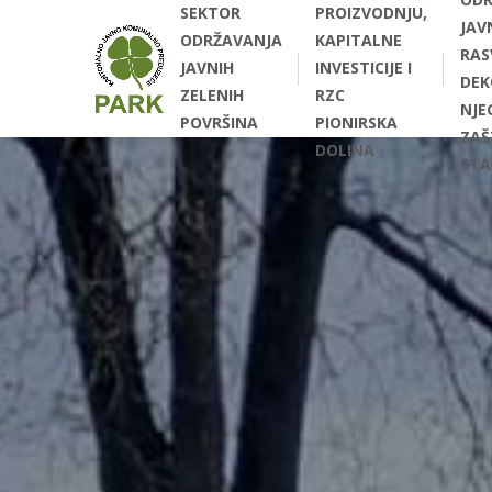
SEKTOR
PROIZVODNJU,
JAV
ODRŽAVANJA
KAPITALNE
RAS
JAVNIH
INVESTICIJE I
DEK
ZELENIH
RZC
NJEG
POVRŠINA
PIONIRSKA
ZAŠ
DOLINA
STA