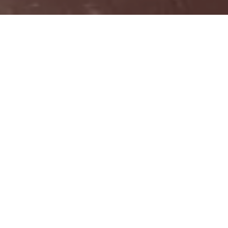
HOME
NOVOSTI
ELVEDIN OKERIĆ, PREDSJEDAVAJUĆI SKUPŠTINE KS POSJETIO PREDUZEĆE
PARK
Elvedin Okerić,
predsjedavajući
Skupštine KS posjetio
preduzeće Park
by
Aldijana Hamza
in
Novosti
.
Posted
January 25, 2022