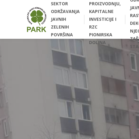
SEKTOR
PROIZVODNJU,
JAV
ODRŽAVANJA
KAPITALNE
RAS
JAVNIH
INVESTICIJE I
DEK
ZELENIH
RZC
NJEG
POVRŠINA
PIONIRSKA
ZAŠ
DOLINA
STA