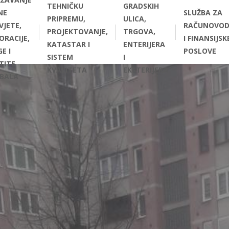
TEHNIČKU
GRADSKIH
NE
SLUŽBA ZA
PRIPREMU,
ULICA,
VJETE,
RAČUNOVOD
PROJEKTOVANJE,
TRGOVA,
ORACIJE,
I FINANSIJSK
KATASTAR I
ENTERIJERA
E I
POSLOVE
SISTEM
I
TITE
KVALITETA
EKSTERIJERA
BALA