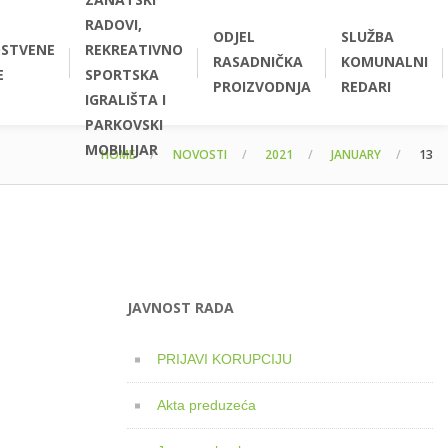
RADOVI,
ODJEL
SLUŽBA
STVENE
REKREATIVNO
RASADNIČKA
KOMUNALNI
E
SPORTSKA
PROIZVODNJA
REDARI
IGRALIŠTA I
PARKOVSKI
MOBILIJAR
HOME
NOVOSTI
2021
JANUARY
13
JAVNOST RADA
PRIJAVI KORUPCIJU
Akta preduzeća