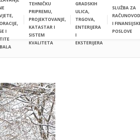
TEHNIČKU
GRADSKIH
NE
SLUŽBA ZA
PRIPREMU,
ULICA,
VJETE,
RAČUNOVOD
PROJEKTOVANJE,
TRGOVA,
ORACIJE,
I FINANSIJSK
KATASTAR I
ENTERIJERA
E I
POSLOVE
SISTEM
I
TITE
KVALITETA
EKSTERIJERA
BALA