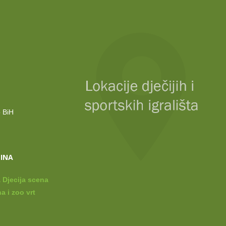
o BiH
LINA
 Djecija scena
a i zoo vrt