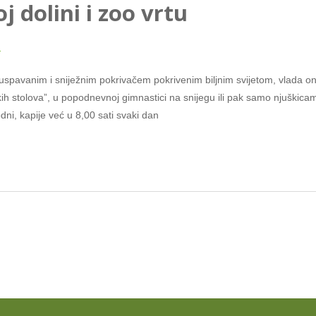
j dolini i zoo vrtu
1
uspavanim i sniježnim pokrivačem pokrivenim biljnim svijetom, vlada onaj
kih stolova”, u popodnevnoj gimnastici na snijegu ili pak samo njuškica
dni, kapije već u 8,00 sati svaki dan