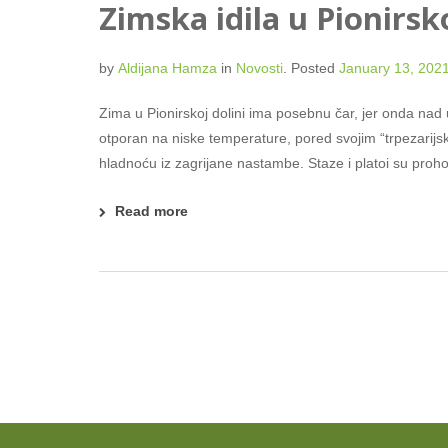
Zimska idila u Pionirsko
by
Aldijana Hamza
in
Novosti
.
Posted
January 13, 202
Zima u Pionirskoj dolini ima posebnu čar, jer onda nad 
otporan na niske temperature, pored svojim “trpezarijs
hladnoću iz zagrijane nastambe. Staze i platoi su proho
Read more