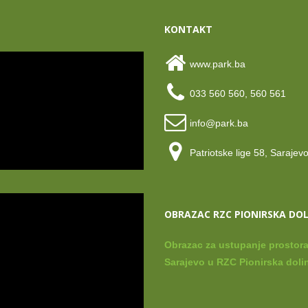
KONTAKT
www.park.ba
033 560 560, 560 561
info@park.ba
Patriotske lige 58, Sarajev
OBRAZAC RZC PIONIRSKA DO
Obrazac za ustupanje prostora
Sarajevo u RZC Pionirska dolin