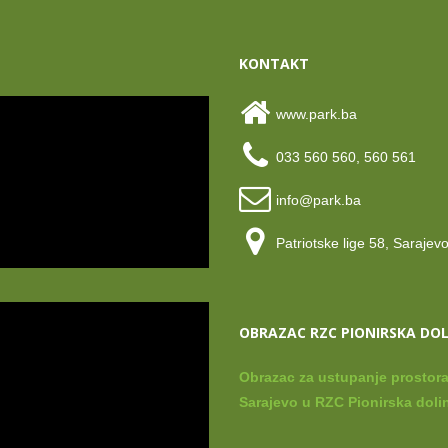
KONTAKT
www.park.ba
033 560 560, 560 561
info@park.ba
Patriotske lige 58, Sarajev
OBRAZAC RZC PIONIRSKA DO
Obrazac za ustupanje prostora
Sarajevo u RZC Pionirska dolin