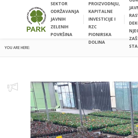
SEKTOR
PROIZVODNJU,
JAV
ODRŽAVANJA
KAPITALNE
RAS
JAVNIH
INVESTICIJE I
DEK
ZELENIH
RZC
NJEG
POVRŠINA
PIONIRSKA
ZAŠ
DOLINA
STA
YOU ARE HERE: