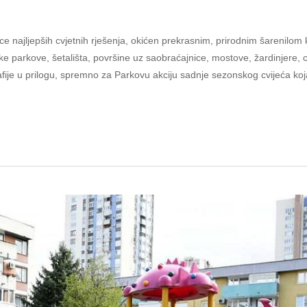
e najljepših cvjetnih rješenja, okićen prekrasnim, prirodnim šarenilom
ske parkove, šetališta, površine uz saobraćajnice, mostove, žardinjere, 
afije u prilogu, spremno za Parkovu akciju sadnje sezonskog cvijeća koj