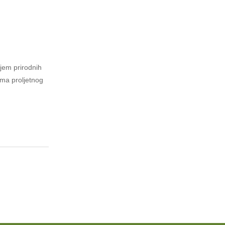
njem prirodnih
ima proljetnog