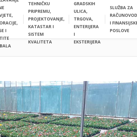
TEHNIČKU
GRADSKIH
NE
SLUŽBA ZA
PRIPREMU,
ULICA,
VJETE,
RAČUNOVOD
PROJEKTOVANJE,
TRGOVA,
ORACIJE,
I FINANSIJSK
KATASTAR I
ENTERIJERA
E I
POSLOVE
SISTEM
I
TITE
KVALITETA
EKSTERIJERA
BALA