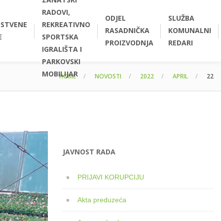
RADOVI,
ODJEL
SLUŽBA
STVENE
REKREATIVNO
RASADNIČKA
KOMUNALNI
E
SPORTSKA
PROIZVODNJA
REDARI
IGRALIŠTA I
PARKOVSKI
MOBILIJAR
HOME
NOVOSTI
2022
APRIL
22
JAVNOST RADA
PRIJAVI KORUPCIJU
Akta preduzeća