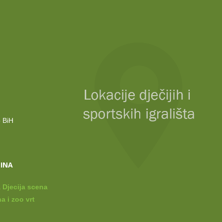
o BiH
LINA
 Djecija scena
a i zoo vrt