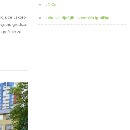
JNKS
 koja će uskoro
Lokacije dječijih i sportskih igrališta
cvjetne gredice,
a počinje za