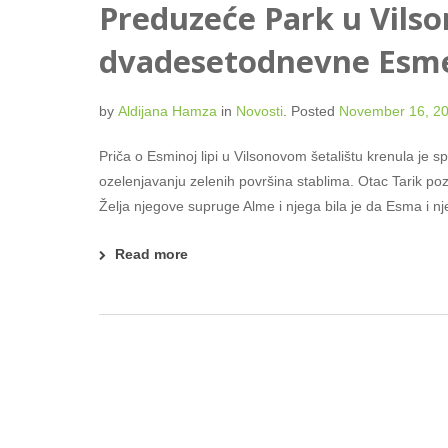
Preduzeće Park u Vils
dvadesetodnevne Esm
by
Aldijana Hamza
in
Novosti
.
Posted
November 16, 2
Priča o Esminoj lipi u Vilsonovom šetalištu krenula je 
ozelenjavanju zelenih površina stablima. Otac Tarik po
Želja njegove supruge Alme i njega bila je da Esma i nj
Read more