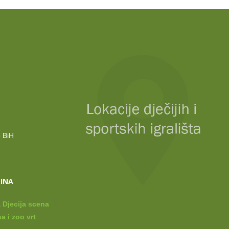
o BiH
LINA
 Djecija scena
a i zoo vrt