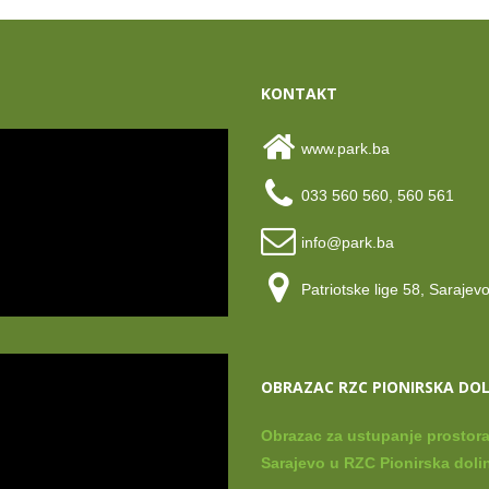
KONTAKT
www.park.ba
033 560 560, 560 561
info@park.ba
Patriotske lige 58, Sarajev
OBRAZAC RZC PIONIRSKA DO
Obrazac za ustupanje prostora
Sarajevo u RZC Pionirska dolin