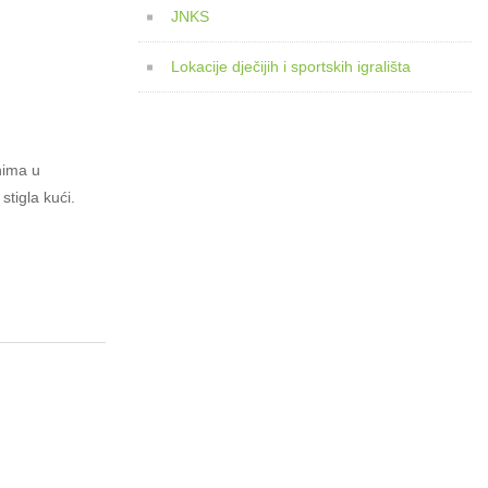
JNKS
Lokacije dječijih i sportskih igrališta
nima u
tigla kući.