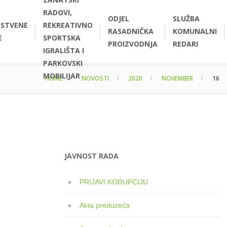
RADOVI,
ODJEL
SLUŽBA
STVENE
REKREATIVNO
RASADNIČKA
KOMUNALNI
E
SPORTSKA
PROIZVODNJA
REDARI
IGRALIŠTA I
PARKOVSKI
MOBILIJAR
HOME
NOVOSTI
2020
NOVEMBER
16
JAVNOST RADA
PRIJAVI KORUPCIJU
Akta preduzeća