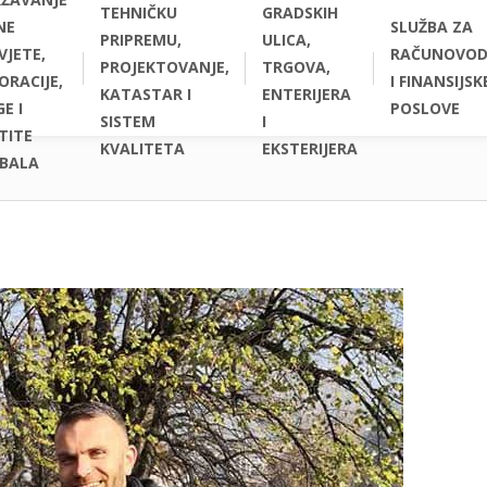
TEHNIČKU
GRADSKIH
NE
SLUŽBA ZA
PRIPREMU,
ULICA,
VJETE,
RAČUNOVOD
PROJEKTOVANJE,
TRGOVA,
ORACIJE,
I FINANSIJSK
KATASTAR I
ENTERIJERA
E I
POSLOVE
SISTEM
I
TITE
KVALITETA
EKSTERIJERA
BALA