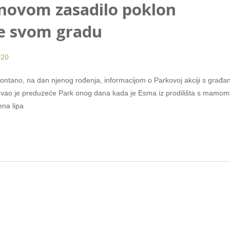
onovom zasadilo poklon
e svom gradu
020
spontano, na dan njenog rođenja, informacijom o Parkovoj akciji s građa
zvao je preduzeće Park onog dana kada je Esma iz prodilišta s mamom s
ena lipa