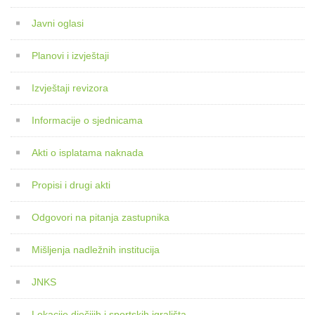
Javni oglasi
Planovi i izvještaji
Izvještaji revizora
Informacije o sjednicama
Akti o isplatama naknada
Propisi i drugi akti
Odgovori na pitanja zastupnika
Mišljenja nadležnih institucija
JNKS
Lokacije dječijih i sportskih igrališta