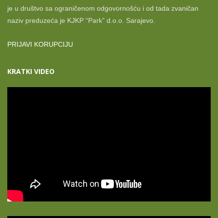
je u društvo sa ograničenom odgovornošću i od tada zvaničan
naziv preduzeća je KJKP “Park” d.o.o. Sarajevo.
PRIJAVI KORUPCIJU
KRATKI VIDEO