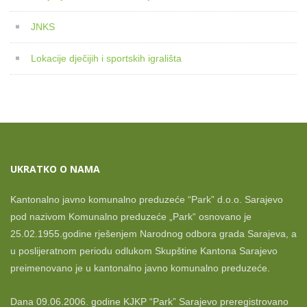
JNKS
Lokacije dječijih i sportskih igrališta
UKRATKO O NAMA
Kantonalno javno komunalno preduzeće “Park” d.o.o. Sarajevo
pod nazivom Komunalno preduzeće „Park“ osnovano je
25.02.1955.godine rješenjem Narodnog odbora grada Sarajeva, a
u poslijeratnom periodu odlukom Skupštine Kantona Sarajevo
preimenovano je u kantonalno javno komunalno preduzeće.
Dana 09.06.2006. godine KJKP “Park” Sarajevo preregistrovano