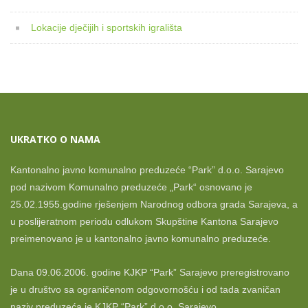
Lokacije dječijih i sportskih igrališta
UKRATKO O NAMA
Kantonalno javno komunalno preduzeće “Park” d.o.o. Sarajevo
pod nazivom Komunalno preduzeće „Park“ osnovano je
25.02.1955.godine rješenjem Narodnog odbora grada Sarajeva, a
u poslijeratnom periodu odlukom Skupštine Kantona Sarajevo
preimenovano je u kantonalno javno komunalno preduzeće.
Dana 09.06.2006. godine KJKP “Park” Sarajevo preregistrovano
je u društvo sa ograničenom odgovornošću i od tada zvaničan
naziv preduzeća je KJKP “Park” d.o.o. Sarajevo.