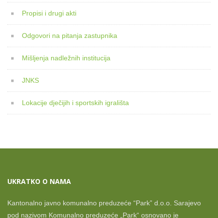
Propisi i drugi akti
Odgovori na pitanja zastupnika
Mišljenja nadležnih institucija
JNKS
Lokacije dječijih i sportskih igrališta
UKRATKO O NAMA
Kantonalno javno komunalno preduzeće “Park” d.o.o. Sarajevo
pod nazivom Komunalno preduzeće „Park“ osnovano je