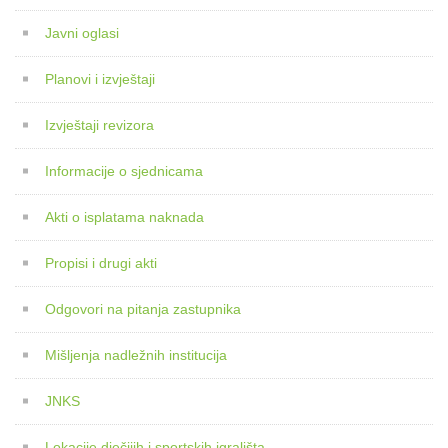
Javni oglasi
Planovi i izvještaji
Izvještaji revizora
Informacije o sjednicama
Akti o isplatama naknada
Propisi i drugi akti
Odgovori na pitanja zastupnika
Mišljenja nadležnih institucija
JNKS
Lokacije dječijih i sportskih igrališta