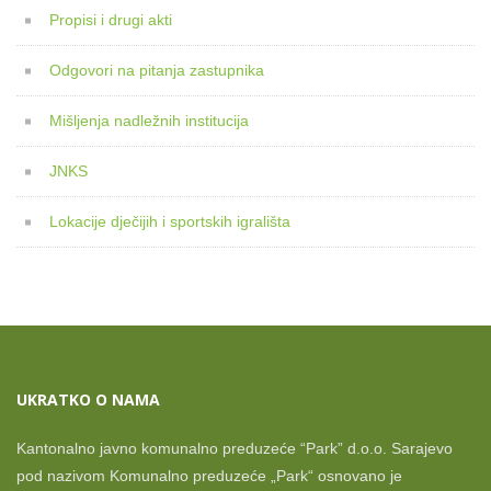
Propisi i drugi akti
Odgovori na pitanja zastupnika
Mišljenja nadležnih institucija
JNKS
Lokacije dječijih i sportskih igrališta
UKRATKO O NAMA
Kantonalno javno komunalno preduzeće “Park” d.o.o. Sarajevo
pod nazivom Komunalno preduzeće „Park“ osnovano je