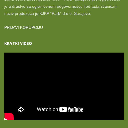
je u društvo sa ograničenom odgovornošću i od tada zvaničan
naziv preduzeća je KJKP “Park” d.o.o. Sarajevo.
PRIJAVI KORUPCIJU
KRATKI VIDEO