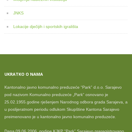
JNKS
Lokacije dječijih i sportskih igrališta
UKRATKO O NAMA
Kantonalno javno komunalno preduzeće “Park” d.o.o. Sarajevo
pod nazivom Komunalno preduzeće „Park“ osnovano je
25.02.1955.godine rješenjem Narodnog odbora grada Sarajeva, a
u poslijeratnom periodu odlukom Skupštine Kantona Sarajevo
preimenovano je u kantonalno javno komunalno preduzeće.
Dana 09.06.2006. godine KJKP “Park” Sarajevo preregistrovano