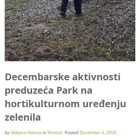
Decembarske aktivnosti
preduzeća Park na
hortikulturnom uređenju
zelenila
by
Aldijana Hamza
in
Novosti
.
Posted
December 4, 2020