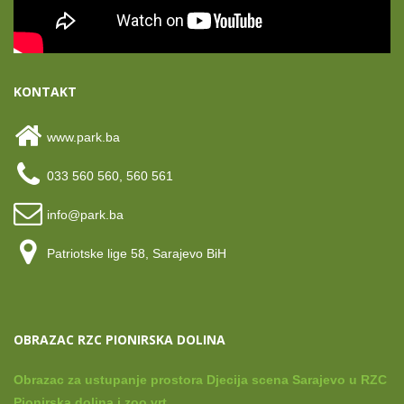
KONTAKT
www.park.ba
033 560 560, 560 561
info@park.ba
Patriotske lige 58, Sarajevo BiH
OBRAZAC RZC PIONIRSKA DOLINA
Obrazac za ustupanje prostora Djecija scena Sarajevo u RZC
Pionirska dolina i zoo vrt