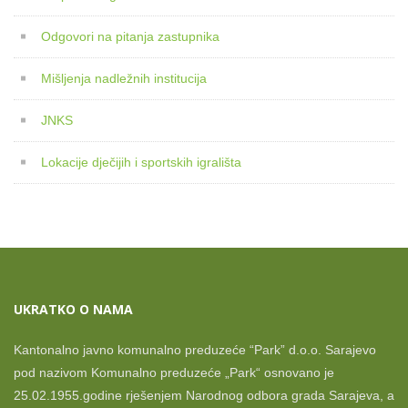
Odgovori na pitanja zastupnika
Mišljenja nadležnih institucija
JNKS
Lokacije dječijih i sportskih igrališta
UKRATKO O NAMA
Kantonalno javno komunalno preduzeće “Park” d.o.o. Sarajevo
pod nazivom Komunalno preduzeće „Park“ osnovano je
25.02.1955.godine rješenjem Narodnog odbora grada Sarajeva, a