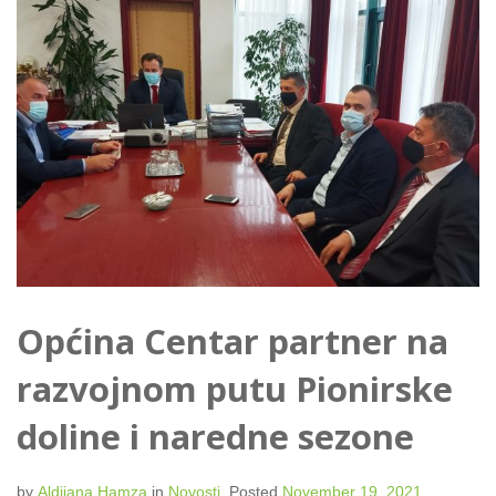
Općina Centar partner na
razvojnom putu Pionirske
doline i naredne sezone
by
Aldijana Hamza
in
Novosti
.
Posted
November 19, 2021