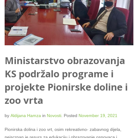
Ministarstvo obrazovanja
KS podržalo programe i
projekte Pionirske doline i
zoo vrta
by
Aldijana Hamza
in
Novosti
.
Posted
November 19, 2021
Pionirska dolina i zoo vrt, osim rekreativno- zabavnog dijela,
neiscrpan je resurs za edukaciju i obrazovanje osnovaca i