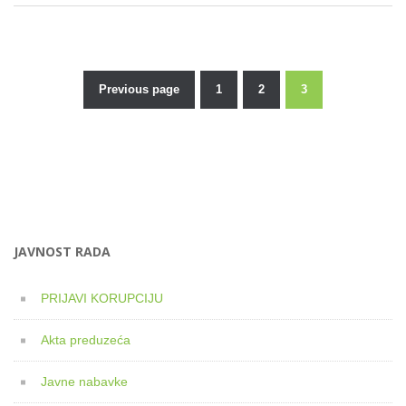
Previous page
1
2
3
Posts
pagination
JAVNOST RADA
PRIJAVI KORUPCIJU
Akta preduzeća
Javne nabavke