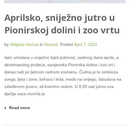
Aprilsko, sniježno jutro u
Pionirskoj dolini i zoo vrtu
by
Aldijana Hamza
in
Novosti
.
Posted
April 7, 2021
Iako umotana u sniježno bijeli pokrivač, sedmog dana aprila, a
devetnaestog proljeća, sarajevska Pionirska dolina i zoo vrt i
danas radi po ljetnom radnom vremenu. Čudna je to simbioza
svega, ljeta i zime, behara i leda, mede na snijegu, labudova na
zaleđenom jezeru, ali krenimo redom. U 8,00 sati jutros ova
dječija oaza otvorila je
Read more