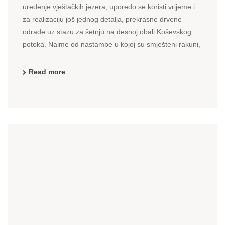
uređenje vještačkih jezera, uporedo se koristi vrijeme i
za realizaciju još jednog detalja, prekrasne drvene
odrade uz stazu za šetnju na desnoj obali Koševskog
potoka. Naime od nastambe u kojoj su smješteni rakuni,
uzvodno sve do nastambe u kojoj su smješteni škotski ...
Read more