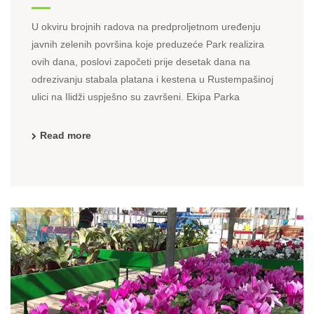
U okviru brojnih radova na predproljetnom uređenju
javnih zelenih površina koje preduzeće Park realizira
ovih dana, poslovi započeti prije desetak dana na
odrezivanju stabala platana i kestena u Rustempašinoj
ulici na Ilidži uspješno su završeni. Ekipa Parka
specijalizirana za njegu i orezivanje velikih stabala za ...
Read more