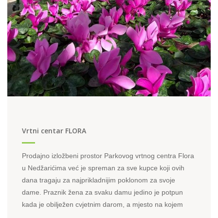
Vrtni centar FLORA
Prodajno izložbeni prostor Parkovog vrtnog centra Flora
u Nedžarićima već je spreman za sve kupce koji ovih
dana tragaju za najprikladnijim poklonom za svoje
dame. Praznik žena za svaku damu jedino je potpun
kada je obilježen cvjetnim darom, a mjesto na kojem
ćete riješiti sve dileme upravo je vrtni centar Flora u ...