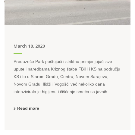
March 18, 2020
Preduzeće Park poštujući i striktno primjenjujući sve
upute i naredbama Kriznog štaba FBiH i KS na području
KS i to u Starom Gradu, Centru, Novom Sarajevu,
Novom Gradu, Ilidži i Vogošći već nekoliko dana
intenziviralo je higijenu i čišćenje smeća sa javnih
zelenih površina. S obzirom na dobro obavljen posao ...
Read more