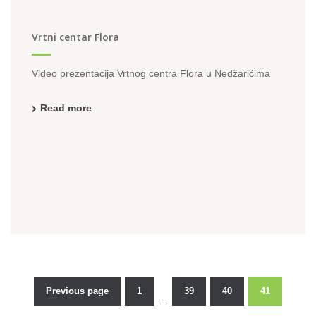
Vrtni centar Flora
Video prezentacija Vrtnog centra Flora u Nedžarićima
Read more
Previous page
1
39
40
41
…
Posts