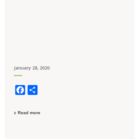
January 28, 2020
F
S
a
h
c
ar
Read more
e
e
b