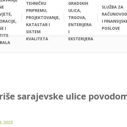
TEHNIČKU
GRADSKIH
NE
SLUŽBA ZA
PRIPREMU,
ULICA,
VJETE,
RAČUNOVOD
PROJEKTOVANJE,
TRGOVA,
ORACIJE,
I FINANSIJSK
KATASTAR I
ENTERIJERA
E I
POSLOVE
SISTEM
I
TITE
KVALITETA
EKSTERIJERA
BALA
iše sarajevske ulice povodom
4, 2023