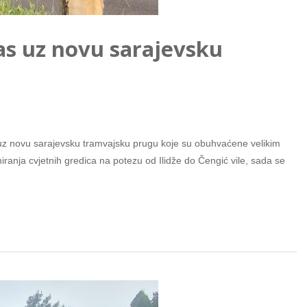
as uz novu sarajevsku
 uz novu sarajevsku tramvajsku prugu koje su obuhvaćene velikim
ranja cvjetnih gredica na potezu od Ilidže do Čengić vile, sada se