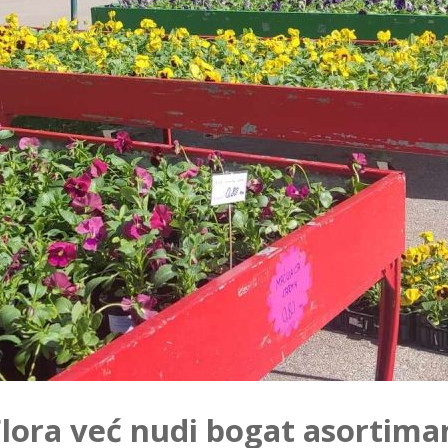
Flora već nudi bogat asortim