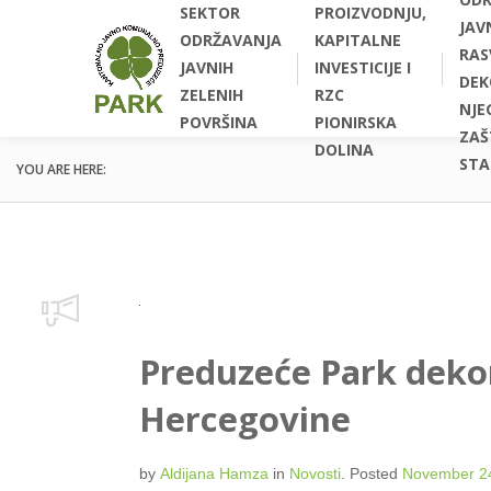
SEKTOR
PROIZVODNJU,
JAV
ODRŽAVANJA
KAPITALNE
RAS
JAVNIH
INVESTICIJE I
DEK
ZELENIH
RZC
NJEG
POVRŠINA
PIONIRSKA
ZAŠ
DOLINA
STA
YOU ARE HERE:
Preduzeće Park dekor
Hercegovine
by
Aldijana Hamza
in
Novosti
.
Posted
November 2