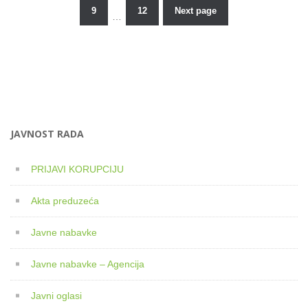
Posts
9
12
Next page
…
pagination
JAVNOST RADA
PRIJAVI KORUPCIJU
Akta preduzeća
Javne nabavke
Javne nabavke – Agencija
Javni oglasi