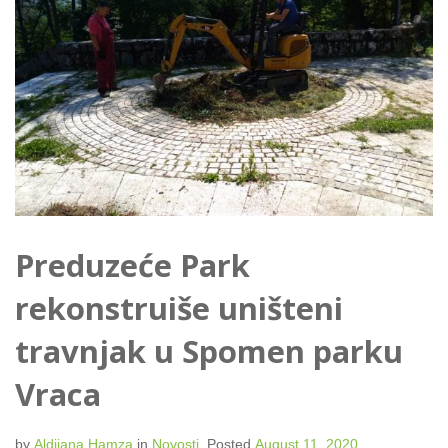
Preduzeće Park
rekonstruiše uništeni
travnjak u Spomen parku
Vraca
by
Aldijana Hamza
in
Novosti
.
Posted
August 11, 2020