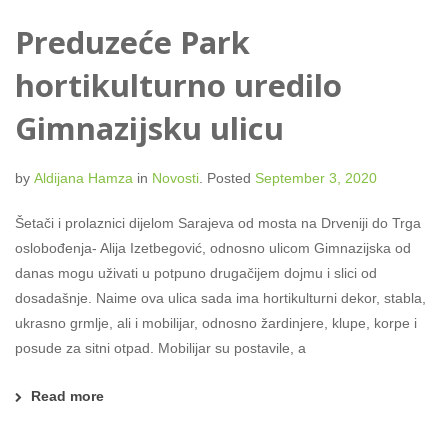
Preduzeće Park
hortikulturno uredilo
Gimnazijsku ulicu
by
Aldijana Hamza
in
Novosti
.
Posted
September 3, 2020
Šetači i prolaznici dijelom Sarajeva od mosta na Drveniji do Trga
oslobođenja- Alija Izetbegović, odnosno ulicom Gimnazijska od
danas mogu uživati u potpuno drugačijem dojmu i slici od
dosadašnje. Naime ova ulica sada ima hortikulturni dekor, stabla,
ukrasno grmlje, ali i mobilijar, odnosno žardinjere, klupe, korpe i
posude za sitni otpad. Mobilijar su postavile, a
Read more