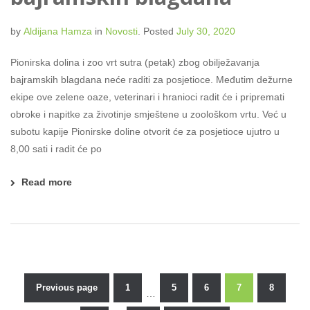
by
Aldijana Hamza
in
Novosti
.
Posted
July 30, 2020
Pionirska dolina i zoo vrt sutra (petak) zbog obilježavanja
bajramskih blagdana neće raditi za posjetioce. Međutim dežurne
ekipe ove zelene oaze, veterinari i hranioci radit će i pripremati
obroke i napitke za životinje smještene u zoološkom vrtu. Već u
subotu kapije Pionirske doline otvorit će za posjetioce ujutro u
8,00 sati i radit će po
Read more
Previous page
1
5
6
7
8
…