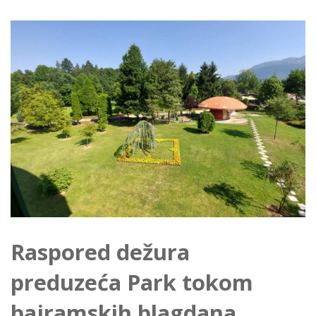
Raspored dežura
preduzeća Park tokom
bajramskih blagdana